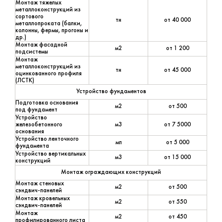
Монтаж тяжелых
металлоконструкций из
сортового
тн
от 40 000
металлопроката (балки,
колонны, фермы, прогоны и
др.)
Монтаж фасадной
м2
от 1 200
подсистемы
Монтаж
металлоконструкций из
тн
от 45 000
оцинкованного профиля
(ЛСТК)
Устройство фундаментов
Подготовка основания
м2
от 500
под фундамент
Устройство
железобетонного
м3
от 7 5000
основания
Устройство ленточного
мп
от 5 000
фундамента
Устройство вертикальных
м3
от 15 000
конструкций
Монтаж ограждающих конструкций
Монтаж стеновых
м2
от 500
сэндвич-панелей
Монтаж кровельных
м2
от 550
сэндвич-панелей
Монтаж
м2
от 450
профилированного листа