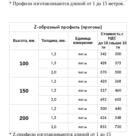
* Профили изготавливаются длиной от 1 до 15 метров.
Z-образный профиль (прогоны)
Стоимость с
НДС
Единица
Высота, мм.
Толщина, мм.
измерения
до 10
свыше 10
тн
тн
1,2
пог.м.
342
300
100
1,5
пог.м.
428
375
2,0
пог.м.
570
500
1,2
пог.м.
420
368
150
1,5
пог.м.
527
460
2,0
пог.м.
692
605
1,2
пог.м.
500
440
200
1,5
пог.м.
626
548
2,0
пог.м.
833
730
* Z-профили изготавливаются длиной от 1 до 15