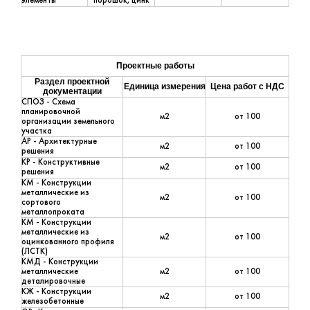
элементы
порошок, цинк
Проектные работы
Раздел проектной
Единица измерения
Цена работ с НДС
документации
СПОЗ - Схема
планировочной
м2
от 100
организации земельного
участка
АР - Архитектурные
м2
от 100
решения
КР - Конструктивные
м2
от 100
решения
КМ - Конструкции
металлические из
м2
от 100
сортового
металлопроката
КМ - Конструкции
металлические из
м2
от 100
оцинкованного профиля
(ЛСТК)
КМД - Конструкции
металлические
м2
от 100
деталировочные
КЖ - Конструкции
м2
от 100
железобетонные