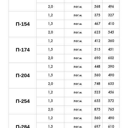
2,0
пог.м.
568
496
1,2
пог.м.
375
327
П-154
1,5
пог.м.
467
410
2,0
пог.м.
623
545
1,2
пог.м.
412
360
П-174
1,5
пог.м.
515
451
2,0
пог.м.
690
602
1,2
пог.м.
448
390
П-204
1,5
пог.м.
560
490
2,0
пог.м.
748
655
1,2
пог.м.
523
456
П-254
1,5
пог.м.
655
572
2,0
пог.м.
875
765
1,2
пог.м.
560
490
П-284
1,5
пог.м.
697
610