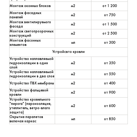
Монтаж оконных блоков
м2
от 1 200
Монтаж фасадных
м2
от 750
панелей
Монтаж вентилируемого
м2
от 1 500
фасада
Монтаж светопрозрачных
м2
от 2 500
конструкций
Монтаж фасонных
мп
от 300
элементов
Устройсвто кровли
Устройство наплавляемой
гидроизоляции в один
м2
от 350
слой
Устройство наплавляемой
м2
от 550
гидроизоляции в два слоя
Устройство ПВХ мембраны
м2
от 400
Устройство фальцевой
м2
от 900
кровли
Устройство кровельного
"пирога" (пароизоляция,
м2
от 600
утеплитель, ветро-влаго
защита)
Окрытие парапетов
мп
от 850
включая каркас