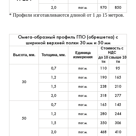
2,0
пог.м.
970
850
* Профили изготавливаются длиной от 1 до 15 метров.
Омега-образный профиль ГПО (обрешетка) с
шириной верхней полки 30 мм и 50 мм
Стоимость с
НДС
Единица
Высота, мм.
Толщина, мм.
измерения
до 10
свыше 10
тн
тн
0,7
пог.м.
110
95
1,2
пог.м.
190
165
30
1,5
пог.м.
238
210
2,0
пог.м.
318
277
0,7
пог.м.
165
145
1,2
пог.м.
280
244
50
1,5
пог.м.
350
306
2,0
пог.м.
468
410