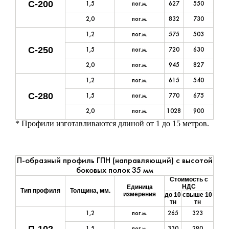
С-200
1,5
пог.м.
627
550
2,0
пог.м.
832
730
1,2
пог.м.
575
503
С-250
1,5
пог.м.
720
630
2,0
пог.м.
945
827
1,2
пог.м.
615
540
С-280
1,5
пог.м.
770
675
2,0
пог.м.
1028
900
* Профили изготавливаются длиной от 1 до 15 метров.
П-образный профиль ГПН (направляющий) с высотой
боковых полок 35 мм
Стоимость с
НДС
Единица
Тип профиля
Толщина, мм.
измерения
до 10
свыше 10
тн
тн
1,2
пог.м.
265
323