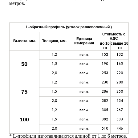
метров.
L-образный профиль (уголок равнополочный )
Стоимость с
НДС
Единица
Высота, мм.
Толщина, мм.
измерения
до 10
свыше 10
тн
тн
1,2
пог.м.
152
132
50
1,5
пог.м.
190
165
2,0
пог.м.
253
220
1,2
пог.м.
230
200
75
1,5
пог.м.
286
250
2,0
пог.м.
382
334
1,2
пог.м.
305
267
100
1,5
пог.м.
382
333
2,0
пог.м.
510
446
* L-профили изготавливаются длиной от 1 до 6 метров.