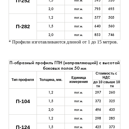
П-252
1,5
пог.м.
595
520
2,0
пог.м.
795
695
1,2
пог.м.
577
505
П-282
1,5
пог.м.
640
560
2,0
пог.м.
853
746
* Профили изготавливаются длиной от 1 до 15 метров.
П-образный профиль ГПН (направляющий) с высотой
боковых полок 50 мм
Стоимость с
НДС
Единица
Тип профиля
Толщина, мм.
измерения
до 10
свыше 10
тн
тн
1,2
пог.м.
297
260
П-104
1,5
пог.м.
372
325
2,0
пог.м.
496
435
1,2
пог.м.
298
285
П-124
1,5
пог.м.
425
373