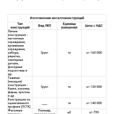
Изготовление металлоконструкций
Тип
Единица
Вид ЛКП
Цена с НДС
конструкций
измерения
Легкие
конструкции -
лестничные
ограждения,
кровельные
ограждения,
заборы,
Грунт
тн
от 160 000
решетки,
закладные
детали,
фасадные
подсистемы и
др.
Тяжелые
(несущие)
конструкции -
Грунт
тн
от 130 000
балки, колонны,
фермы, прогоны
и др.
Конструкции из
оцинкованного
____
тн
от 140 000
профиля (ЛСТК)
Фасонные
Полимер,
м2
от 750