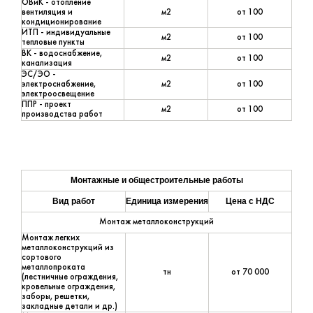
ОВиК - отопление
вентиляция и
м2
от 100
кондиционирование
ИТП - индивидуальные
м2
от 100
тепловые пункты
ВК - водоснабжение,
м2
от 100
канализация
ЭС/ЭО -
электроснабжение,
м2
от 100
электроосвещение
ППР - проект
м2
от 100
производства работ
Монтажные и общестроительные работы
Вид работ
Единица измерения
Цена с НДС
Монтаж металлоконструкций
Монтаж легких
металлоконструкций из
сортового
металлопроката
тн
от 70 000
(лестничные ограждения,
кровельные ограждения,
заборы, решетки,
закладные детали и др.)