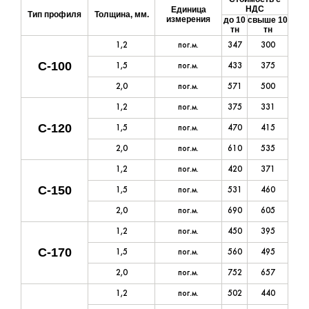
НДС
Единица
Тип профиля
Толщина, мм.
измерения
до 10
свыше 10
тн
тн
1,2
пог.м.
347
300
С-100
1,5
пог.м.
433
375
2,0
пог.м.
571
500
1,2
пог.м.
375
331
С-120
1,5
пог.м.
470
415
2,0
пог.м.
610
535
1,2
пог.м.
420
371
С-150
1,5
пог.м.
531
460
2,0
пог.м.
690
605
1,2
пог.м.
450
395
С-170
1,5
пог.м.
560
495
2,0
пог.м.
752
657
1,2
пог.м.
502
440