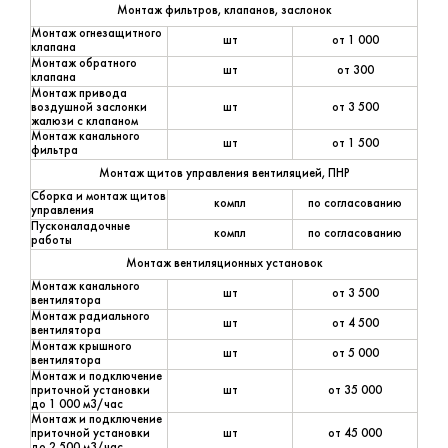
Монтаж фильтров, клапанов, заслонок
Монтаж огнезащитного
шт
от 1 000
клапана
Монтаж обратного
шт
от 300
клапана
Монтаж привода
воздушной заслонки
шт
от 3 500
жалюзи с клапаном
Монтаж канального
шт
от 1 500
фильтра
Монтаж щитов управления вентиляцией, ПНР
Сборка и монтаж щитов
компл
по согласованию
управления
Пусконаладочные
компл
по согласованию
работы
Монтаж вентиляционных установок
Монтаж канального
шт
от 3 500
вентилятора
Монтаж радиального
шт
от 4 500
вентилятора
Монтаж крышного
шт
от 5 000
вентилятора
Монтаж и подключение
приточной установки
шт
от 35 000
до 1 000 м3/час
Монтаж и подключение
приточной установки
шт
от 45 000